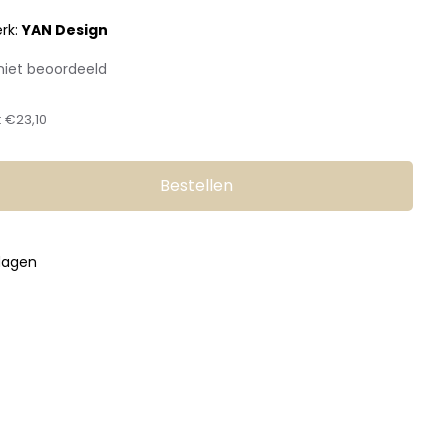
rk:
YAN Design
niet beoordeeld
:
€23,10
Bestellen
kdagen