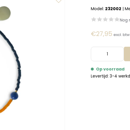
Model:
232002
|
Me
Nog 
€27,95
excl. btw
Op voorraad
Levertijd: 3-4 wer