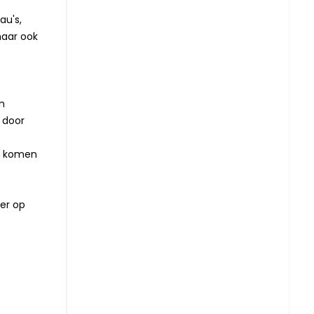
au's,
maar ook
.
n
 door
e komen
er op