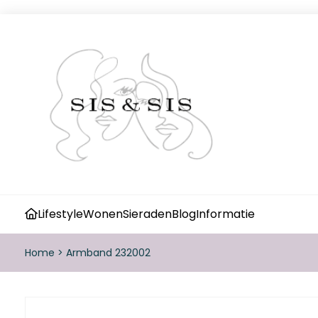
Lifestyle
Wonen
Sieraden
Blog
Informatie
Home
>
Armband 232002